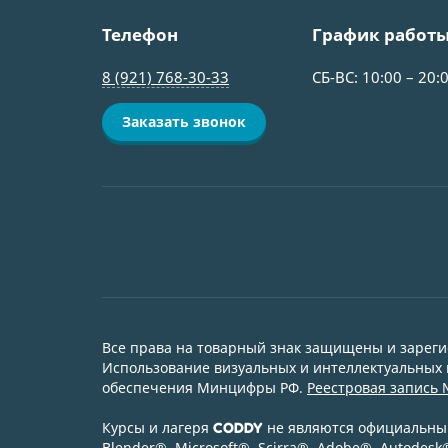
Телефон
График работ
8 (921) 768-30-33
СБ-ВС: 10:00 – 20:
Заказать звонок
Все права на товарный знак защищены и зарег
Использование визуальных и интеллектуальных м
обеспечения Минцифры РФ.
Реестровая запись 
Курсы и лагеря
не являются официальным
CODDY
Blender
®
, Microsoft
®
, Scirra
®
, Adobe
®
, Autodesk