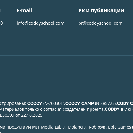
ы
E-mail
PR и публикации
00
info@coddyschool.com
pr@coddyschool.com
истрированы:
(
№760301
),
(
№885725
),
CODDY
CODDY CAMP
CODY 
атериалов только с согласия создателей проекта.
включ
CODDY
№30399 от 22.10.2025
и продуктами MIT Media Lab
®
, Mojang
®
, Roblox
®
, Epic Games
®
.