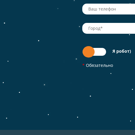
Я робот)
*
Обязательно