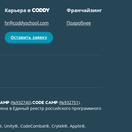
Карьера в
Франчайзинг
CODDY
hr@coddyschool.com
Подробнее
Оставить заявку
(
№932740
),
(
№932751
).
CAMP
CODE CAMP
ена в Единый реестр российского программного
®
, Unity
®
, CodeСombat
®
, Crytek
®
, Apple
®
,