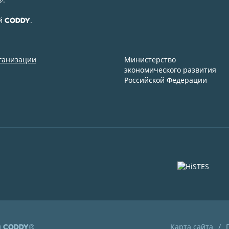
ой
.
CODDY
рганизации
Министерство
экономического развития
Российской Федерации
й
®
Карта сайта
CODDY