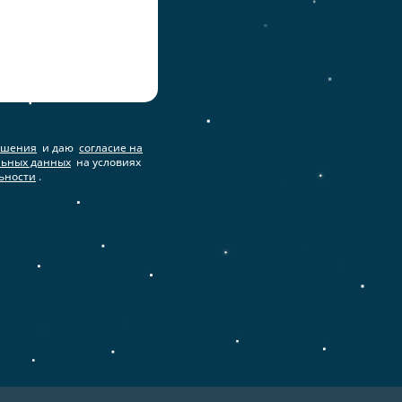
ашения
и даю
согласие на
льных данных
на условиях
ьности
.